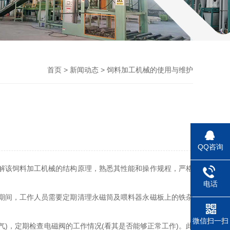
首页
>
新闻动态
> 饲料加工机械的使用与维护
QQ咨询
解该饲料加工机械的结构原理，熟悉其性能和操作规程，严格
电话
期间，工作人员需要定期清理永磁筒及喂料器永磁板上的铁杂
微信扫一扫
)，定期检查电磁阀的工作情况(看其是否能够正常工作)。此