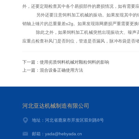
外，还要定期检查其中各个易损部件的磨损情况，如有需要
另外还要注意饲料加工机械的振动。如果发现其中的锤片出
销轴上锤片的总重量差≤2g。如果发现筛网磨损严重需要更
除此之外，如果饲料加工机械突然出现振动大、噪声高
应重点检查补风门是否到位，管道是否漏风，脉冲布袋是否
下一篇：
使用劣质饲料机械对颗粒饲料的影响
上一篇：
混合设备正确使用方法
河北亚达机械制造有限公司
地址：河北省鹿泉市开发区双剑路8号
邮箱：yada@hebyada.cn