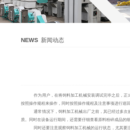
NEWS
新闻动态
作为用户，在将饲料加工机械安装调试完毕之后，正式
按照操作规程来操作，同时按照操作规程及注意事项进行巡
通常情况下，饲料加工机械出厂之前，其已经过多次的
质。同时在设备运行期间，还需要仔细查看原料粉碎成品的
同时还要注意观察饲料加工机械的运行状态，尤其要注意