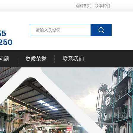
返回首页
|
联系我们
55
250
问题
资质荣誉
联系我们