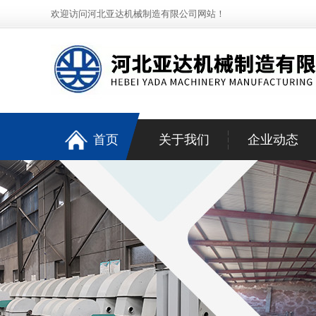
欢迎访问河北亚达机械制造有限公司网站！
首页
关于我们
企业动态