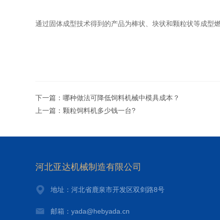
通过固体成型技术得到的产品为棒状、块状和颗粒状等成型
下一篇：
哪种做法可降低饲料机械中模具成本？
上一篇：
颗粒饲料机多少钱一台?
河北亚达机械制造有限公司
地址：河北省鹿泉市开发区双剑路8号
邮箱：yada@hebyada.cn