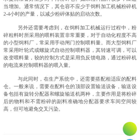
当
增加。通常情况下，
其仓容不应少于
饲料加工机械
粉碎机
2-4小时的产量
，
以减少粉碎体贴的启动次数
。
另外还需要考虑到，在饲料加工机械运行过程中，
粉
碎
粒料时所采用
的喂料装置非常重要
，
对于自动化程度不高
的小型饲料厂
，
常采用手动闸门控制喂料量
。而
大型饲料厂
常采用叶轮式或螺旋式自动控制喂料器
，
其转速可调
，
可以
改变喂料量
，
较的控制方式是采用负反馈电路
，
通过粉碎机
的电流来控制喂料器的喂入量
。
与此同时，在生产系统中，还需要搭配相适应的
配料
仓
。一般来说，需要在配料仓的
顶部
设置
输送设备
，输送设
备包括有
旋转分配器和螺旋输送机两种
，
主要作用是将粉碎
后的物料和不需粉碎的副料准确地分配器要求车间空间较
高
，
但可地避免交叉污染
。