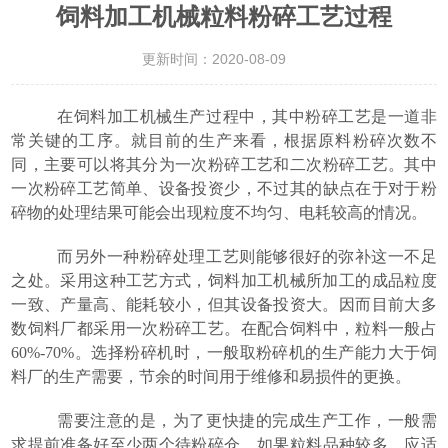
饲料加工机械粒料粉碎工艺过程
更新时间：2020-08-09
在饲料加工机械生产过程中，其中
粉碎工艺
是一道非
常关键的工序。就目前的生产来看，根据
原料粉碎次数
不
同，主要可以将其分为
一次粉碎工艺和二次粉碎工艺
。其中
一次粉碎工艺简单、设备投资少，
不过其的缺点在于对于粉
碎物的处理结果可能会出现粒度不均匀、电耗较高的情况。
而另外一种粉碎处理工艺则能够很好的弥补这一不足
之处。采用这种工艺方式，饲料加工机械所加工的成品
粒度
一致、产量高、能耗较小，但其设备投资大。
因而目前大多
数
饲料厂都采用一次粉碎工艺。在配合饲料中
，
粒料一般占
60%-70%
。
选择粉碎机时
，
一般取粉碎机的生产能力大于饲
料厂的生产需要
，
节余的时间用于维修和易损件的更换
。
需要注意的是，为了更快捷的完成生产工作，一般需
求提前准备好至少两个
待粉碎仓
。如果
粒料品种较多
，
应适