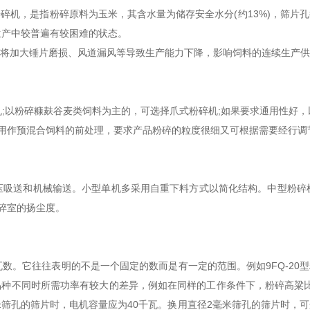
碎机，是指粉碎原料为玉米，其含水量为储存安全水分(约13%)，筛片孔径
生产中较普遍有较困难的状态。
则将加大锤片磨损、风道漏风等导致生产能力下降，影响饲料的连续生产
以粉碎糠麸谷麦类饲料为主的，可选择爪式粉碎机;如果要求通用性好，
果用作预混合饲料的前处理，要求产品粉碎的粒度很细又可根据需要经行
送和机械输送。小型单机多采用自重下料方式以简化结构。中型粉碎
粉碎室的扬尘度。
往表明的不是一个固定的数而是有一定的范围。例如9FQ-20型粉碎机，
料品种不同时所需功率有较大的差异，例如在同样的工作条件下，粉碎高粱
毫米筛孔的筛片时，电机容量应为40千瓦。换用直径2毫米筛孔的筛片时，