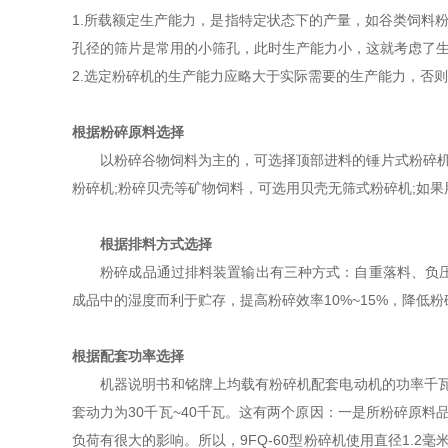
1.所载额定生产能力，是指特定状态下的产量，如谷类饲料粉
孔径的筛片是常用的小筛孔，此时生产能力小，这就考虑了
2.选定粉碎机的生产能力应略大于实际需要的生产能力，否
根据粉碎原料选择
以粉碎谷物饲料为主的，可选择顶部进料的锤片式粉碎机;
粉碎机;粉碎贝壳等矿物饲料，可选用贝壳无筛式粉碎机;如
根据排料方式选择
粉碎成品通过排料装置输出有三种方式：自重落料、负压吸
成品中的湿度而利于贮存，提高粉碎效率10%~15%，降低
根据配套功率选择
机器说明书和铭牌上均载有粉碎机配套电动机的功率千瓦数。它往
套动力为30千瓦~40千瓦。这有两个原因：一是所粉碎原
负荷有很大的影响。所以，9FQ-60型粉碎机使用直径1.2