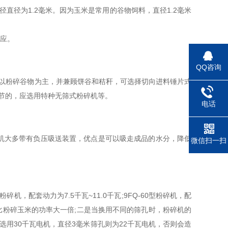
直径为1.2毫米。因为玉米是常用的谷物饲料，直径1.2毫米
供应。
QQ咨询
以粉碎谷物为主，并兼顾饼谷和秸秆，可选择切向进料锤片式
调节的，应选用特种无筛式粉碎机等。
电话
机大多带有负压吸送装置，优点是可以吸走成品的水分，降低
微信扫一扫
配套动力为7.5千瓦~11.0千瓦;9FQ-60型粉碎机，配
比粉碎玉米的功率大一倍;二是当换用不同的筛孔时，粉碎机的
可选用30千瓦电机，直径3毫米筛孔则为22千瓦电机，否则会造