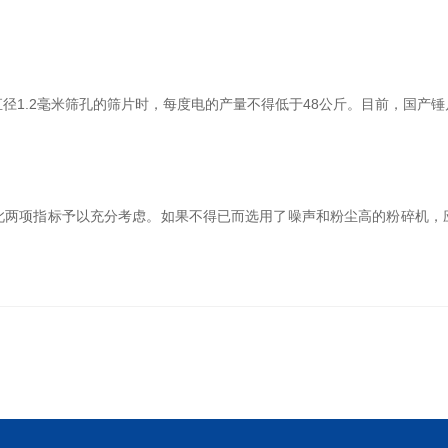
1.2毫米筛孔的筛片时，每度电的产量不得低于48公斤。目前，国产锤
项指标予以充分考虑。如果不得已而选用了噪声和粉尘高的粉碎机，