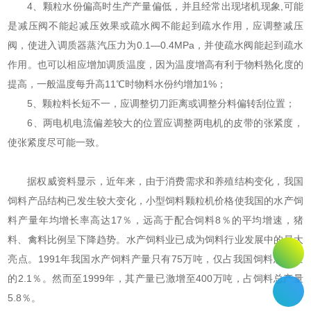
4、颗粒水份偏高时生产产量偏低，并且经常出现堵机现象,可能
是减压阀不能起减压效果或疏水阀不能起到疏水作用，应调整减压
阀，使进入调质器蒸汽压力为0.1—0.4MPa，并使疏水阀能起到疏水
作用。也可以相应增加调质温度，因为温度增高有利于物料熟化度的
提高，一般温度每升高11℃时物料水份约增加1%；
5、颗粒料长短不一，应调整切刀距离或调整分料偏转刮位置；
6、两电机电流偏差较大的位置应调整两电机的皮带的张紧度，
使张紧度尽可能一致。
据权威资料显示，近年来，由于消费需求和养殖结构变化，我国
饲料产品结构已发生较大变化，小型饲料颗粒机价格使我国的水产饲
料产量年均增长率高达17％，远高于配合饲料8％的平均增速，猪
料、禽料比例呈下降趋势。水产饲料业已成为饲料行业发展中的最大
亮点。1991年我国水产饲料产量只有75万吨，仅占我国饲料总产量
的2.1％。然而至1999年，其产量已激增至400万吨，占饲料总产量
5.8％。