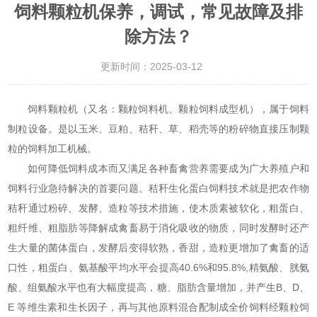
饲料颗粒机保养，调试，常见故障及排
除方法？
更新时间：2025-03-12
饲料颗粒机（又名：颗粒饲料机、颗粒饲料成型机），属于饲料
制粒设备。是以玉米、豆粕、秸秆、草、稻壳等的粉碎物直接压制颗
粒的饲料加工机械。
如何降低饲料成本而又满足各种畜禽营养需要成为广大养殖户和
饲料行业急待解决的首要问题。秸秆生化蛋白饲料技术就是把农作物
秸秆通过粉碎、发酵、造粒等技术措施，使木质素被软化，粗蛋白、
粗纤维、粗脂肪等降解成禽畜易于消化吸收的物质，同时发酵时还产
生大量的菌体蛋白，发酵后变得软熟，香甜，造粒更增加了禽畜的适
口性，粗蛋白、氨基酸平均水平会提高40.6%和95.8%,精氨酸、胱氨
酸、组氨酸水平也有大幅度提高，糖、脂肪含量增加，并产生B、D、
E 等维生素和生长因子，再与其他原料混合配制成全价饲料经颗粒饲