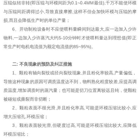
压辊似转非转(即压辊与环模间距为0.1~0.4MM最佳),千万不能使环模
与压辊间距调得过小,导致直接摩擦,这样不但会加快环模与压辊的摩
损,而且会降低生产时的单位产量；
6、开动制粒设备时不应使喂料量瞬间到达最大,应一边加入少许
物料,一边加入少许蒸汽大约5-10分钟时才使喂料量达到理想值(即正
常生产时电机电流值为额定电流值的85~95%)。
二: 不良现象的预防及纠正措施
1、颗粒有轴向裂纹或径向裂纹现象,并且粉化率较高,产量偏低，
导致这种现象的原因可调质温度达不到，物料熟化程度较差,应提高调
质温度,增加调质时的蒸汽量；也可能是切刀位置离较远且钝，使颗粒
被碰短或撕裂而非切断；
2、颗粒表面不很光滑,并且粉化率高,可能是环模压缩比较小,应
增大压缩孔.环模压缩；
3、颗粒表面较光滑,但硬度过高,可能是环模压缩比较大,应降低
环模压缩比；